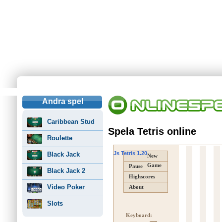
Andra spel
Caribbean Stud
Spela Tetris online
Roulette
Js Tetris 1.20
Black Jack
New
Game
Pause
Black Jack 2
Highscores
Video Poker
About
Slots
Keyboard: