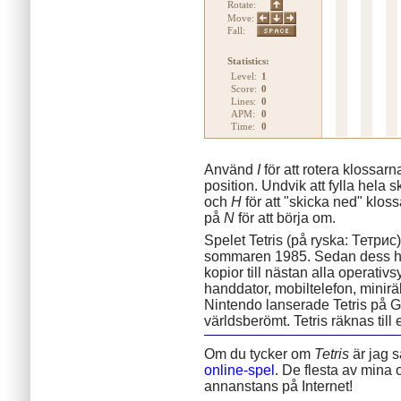
Rotate:
Move:
Fall:
Statistics:
Level:
1
Score:
0
Lines:
0
APM:
0
Time:
0
Använd
I
för att rotera klossar
position. Undvik att fylla hela
och
H
för att "skicka ned" klo
på
N
för att börja om.
Spelet Tetris (på ryska: Тетрис
sommaren 1985. Sedan dess ha
kopior till nästan alla operativs
handdator, mobiltelefon, miniräk
Nintendo lanserade Tetris på 
världsberömt. Tetris räknas till
Om du tycker om
Tetris
är jag s
online-spel
. De flesta av mina 
annanstans på Internet!