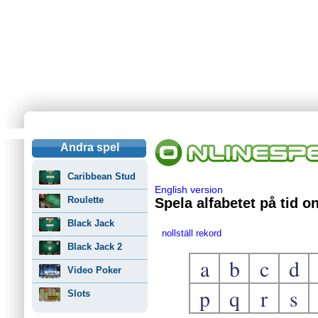
Andra spel
Caribbean Stud
English version
Roulette
Spela alfabetet på tid o
Black Jack
nollställ rekord
Black Jack 2
a
b
c
d
Video Poker
p
q
r
s
Slots