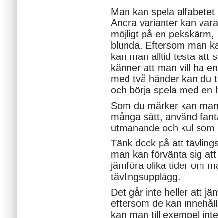
Man kan spela alfabetet 
Andra varianter kan vara
möjligt på en pekskärm, 
blunda. Eftersom man ka
kan man alltid testa att
känner att man vill ha e
med två händer kan du til
och börja spela med en h
Som du märker kan man v
många sätt, använd fanta
utmanande och kul som mö
Tänk dock på att tävling
man kan förvänta sig att
jämföra olika tider om m
tävlingsupplägg.
Det går inte heller att jäm
eftersom de kan innehålla
kan man till exempel inte