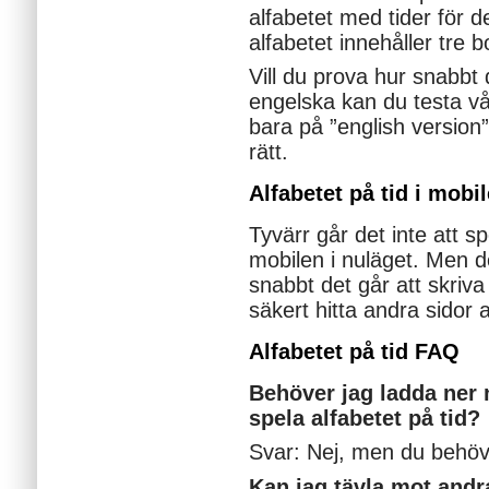
alfabetet med tider för 
alfabetet innehåller tre 
Vill du prova hur snabbt 
engelska kan du testa vår
bara på ”english versio
rätt.
Alfabetet på tid i mobi
Tyvärr går det inte att sp
mobilen i nuläget. Men de
snabbt det går att skriva
säkert hitta andra sidor a
Alfabetet på tid FAQ
Behöver jag ladda ner 
spela alfabetet på tid?
Svar: Nej, men du behöve
Kan jag tävla mot andr